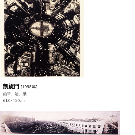
凱旋門
[1998年]
鉛筆、油、紙
61.0×46.0cm