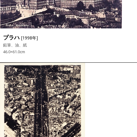
プラハ
[1998年]
鉛筆、油、紙
46.0×61.0cm