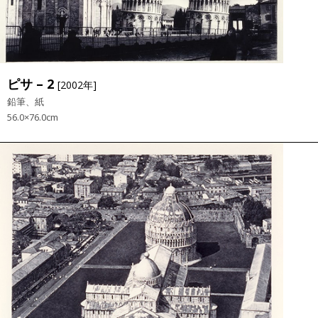
ピサ – 2
[2002年]
鉛筆、紙
56.0×76.0cm