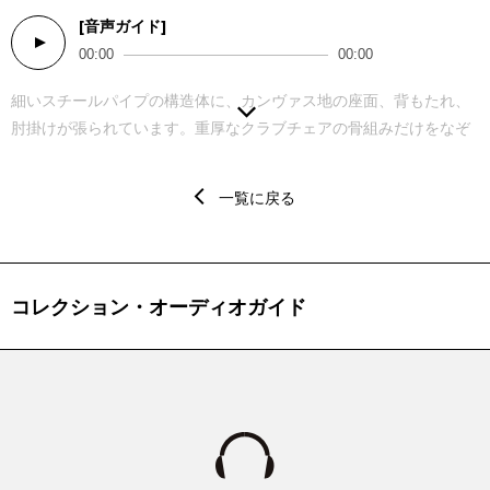
[音声ガイド]
Audio
00:00
00:00
Player
細いスチールパイプの構造体に、カンヴァス地の座面、背もたれ、
肘掛けが張られています。重厚なクラブチェアの骨組みだけをなぞ
った外形は、浮遊するように軽やかです。スチールパイプの使用
は、軽くて強く、曲げることができ量産も可能な自転車のハンドル
一覧に戻る
にヒントを得ています。当初は溶接による組み立てでしたが、量産
しやすく、分解して輸送も容易なビス留めに変わり、1926年にはブ
ロイヤー自ら「スタンダード家具社」を設立して生産にも関わりま
した。 ブロイヤーは、この椅子を「見た目も物質の使い方も、私の
コレクション・オーディオガイド
最も過激な作品。最も非芸術的で論理的、最も居心地が悪くて機械
的」だと言い、将来的には私たちが、物資の重さから解放された
「弾力のある空気の柱」に座ることまでをも夢想しました。 「ワシ
リーチェア」の通称は、この椅子を称賛した抽象画家カンディンス
キーにちなんで後年つけられたものです。