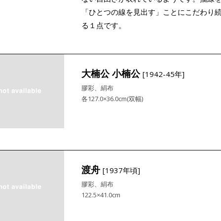
「ひとつの線を見出す」ことにこだわり
る１点です。
大楠公 小楠公
[1942-45年]
膠彩、絹布
各127.0×36.0cm(双幅)
渡舟
[1937年頃]
膠彩、絹布
122.5×41.0cm