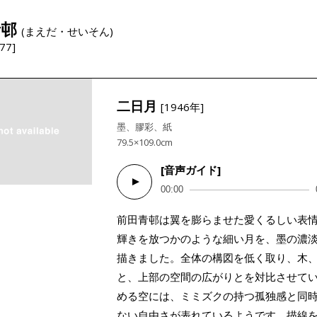
青邨
(まえだ・せいそん)
77]
二日月
[1946年]
墨、膠彩、紙
79.5×109.0cm
[音声ガイド]
Audio
00:00
Player
前田青邨は翼を膨らませた愛くるしい表
輝きを放つかのような細い月を、墨の濃
描きました。全体の構図を低く取り、木
と、上部の空間の広がりとを対比させて
める空には、ミミズクの持つ孤独感と同
ない自由さが表れているようです。描線