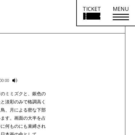
TICKET
MENU
00:00
情のミミズクと、銀色の
淡と淡彩のみで格調高く
、鳥、月による密な下部
います。画面の大半を占
時に何ものにも束縛され
を日本画の命として、