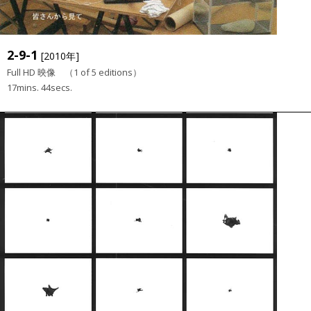
2-9-1
[2010年]
Full HD 映像 （1 of 5 editions）
17mins. 44secs.