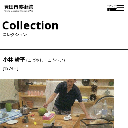
TICKET
Collection
コレクション
小林 耕平
(こばやし・こうへい)
[1974 - ]