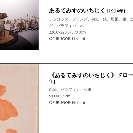
あるてみすのいちじく
[1994年]
テラコッタ、ブロンズ、鋳鉄、鉄、羽根、鉛、
グ、パラフィン、木
220.0×320.0×370.0cm
©FURUGORI Hiroshi
《あるてみすのいちじく》ドロー
年]
鉛筆、パラフィン、和紙
91.0×60.5cm
©FURUGORI Hiroshi