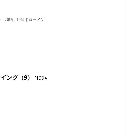
土、和紙、鉛筆ドローイン
イング（9）
[1994