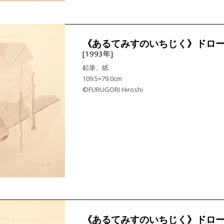
《あるてみすのいちじく》ドロー
[1993年]
鉛筆、紙
109.5×79.0cm
©FURUGORI Hiroshi
《あるてみすのいちじく》ドロー