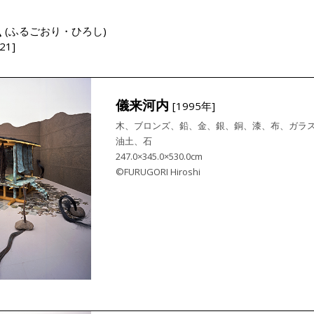
弘
(ふるごおり・ひろし)
21]
儀来河内
[1995年]
木、ブロンズ、鉛、金、銀、銅、漆、布、ガラ
油土、石
247.0×345.0×530.0cm
©FURUGORI Hiroshi