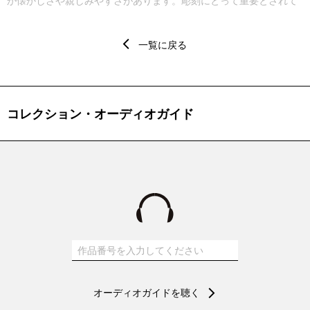
か懐かしさや親しみやすさがあります。彫刻にとって重要とされて
きた重量感、量塊性といった性質も具えてはいません。この彫刻
は、その内に入り込めるような、すり抜けることができるような、
一覧に戻る
そんな感覚を抱かせます。作品と空間が関係し合い、浸透し合って
いると言い換えてもいいでしょう。もっともよく見れば、表面には
三角形の突起が無数にあって、それらが周囲の空間に楔のようにく
い込んでいるとも感じられます。この感覚は、作品を最初に眺めた
コレクション・オーディオガイド
ときに感じた親しみやすさとは相容れないものです。青木の彫刻は
作品と空間、しなやかさと鋭さ、それらの相互作用あるいはせめぎ
合いのなかに立ち上がっているようです。
オーディオガイドを聴く