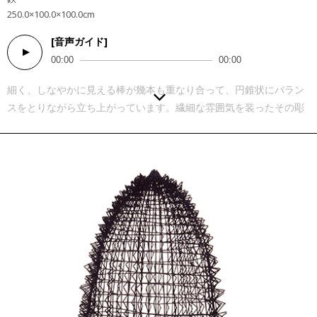
250.0×100.0×100.0cm
[音声ガイド]
Audio
00:00
00:00
Player
細く、しなやかに見える棒が幾本も重なり合って、円錐状にバラン
スをとりながら立ち上がっています。繊細な雰囲気を装ったその彫
刻は、しかし近づいてみると硬く荒々しい鉄からできていることが
分かります。一本一本の棒は、大きく分厚い鉄板をバーナーの炎で
溶断して切りだされたものです。その作業は、並ならぬ労力を要す
ることでしょう。 いわゆる抽象彫刻としての形態を持つその作品
は、幾何学的な要素をまといながらも、それが生み出すであろう安
定感というイメージをすり抜け、彫刻とそれに連なる空間との繊細
なバランスによって成り立っています。青木の彫刻は、それ自体が
存在することによって生じる彫刻の内と外の空間を相互に浸透さ
せ、その場に緊張感を生み出しています。