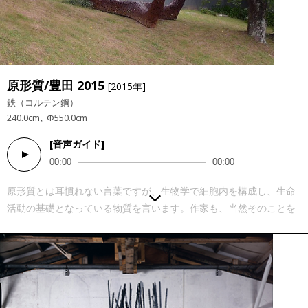
原形質/豊田 2015
[2015年]
鉄（コルテン鋼）
240.0cm､ Φ550.0cm
[音声ガイド]
Audio
00:00
00:00
Player
原形質とは耳慣れない言葉ですが、生物学で細胞内を構成し、生命
活動の基礎となっている物質を言います。作家も、当然そのことを
知ってのうえでタイトルに用いたのでしょう。とすれば、この作品
の形態はアメーバのような生き物が自身の体を変形させながら運動
している状態を切り取った姿のようにも感じられるでしょう いま、
私たちが活動しているこの空間が、生物における細胞のような場で
あると考えたら、身の回りの情景はどのように見えてくるでしょう