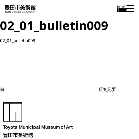
TICKET
02_01_bulletin009
02_01_bulletin009
投
過
稿
去
ナ
ビ
の
ゲ
投
ー
稿
シ
ョ
前
研究紀要
ン