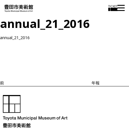
TICKET
annual_21_2016
annual_21_2016
投
過
稿
去
ナ
ビ
の
ゲ
投
ー
稿
シ
ョ
前
年報
ン