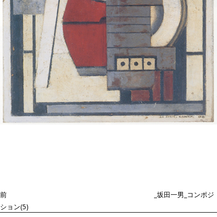
投
過
稿
去
ナ
ビ
の
ゲ
投
ー
稿
シ
ョ
前
_坂田一男_コンポジ
ン
ション(5)