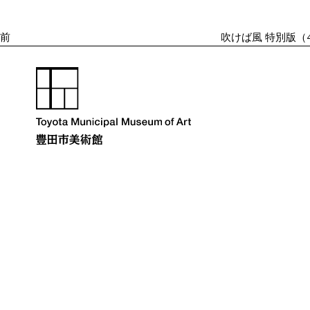
投
ゲ
ー
稿
シ
前
吹けば風 特別版（
ョ
ン