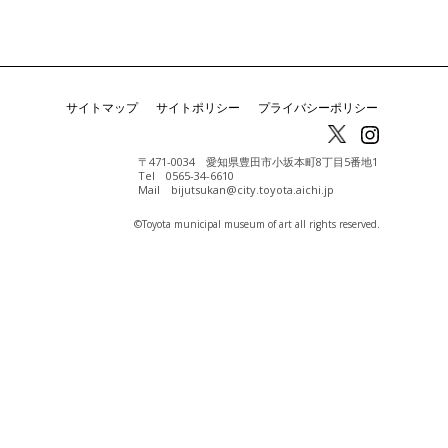
サイトマップ
サイトポリシー
プライバシーポリシー
〒471-0034 愛知県豊田市小坂本町8丁目5番地1
Tel 0565-34-6610
Mail bijutsukan@city.toyota.aichi.jp
©️Toyota municipal museum of art all rights reserved.