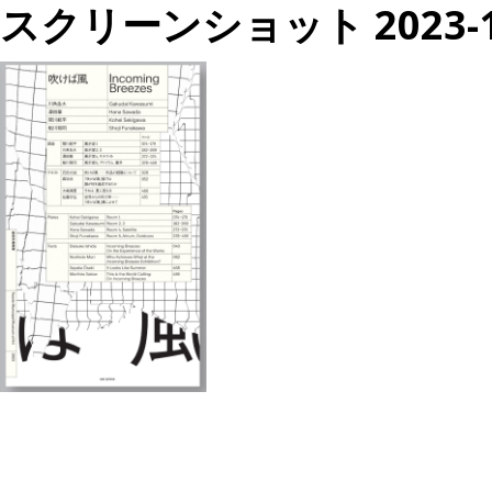
スクリーンショット 2023-12-
投
過
稿
去
ナ
の
ビ