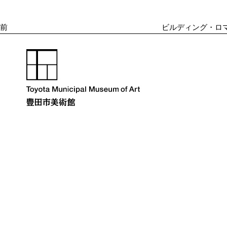
投
ゲ
ー
稿
シ
前
ビルディング・ロ
ョ
ン