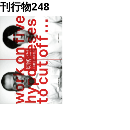
刊行物248
投
過
稿
去
ナ
の
ビ