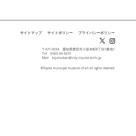
サイトマップ
サイトポリシー
プライバシーポリシー
〒471-0034 愛知県豊田市小坂本町8丁目5番地1
Tel 0565-34-6610
Mail bijutsukan@city.toyota.aichi.jp
©️Toyota municipal museum of art all rights reserved.