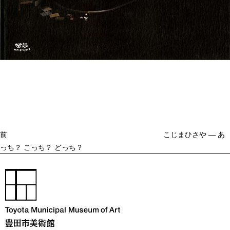
投
過
稿
去
ナ
ビ
の
ゲ
投
ー
稿
シ
ョ
前
こじまひさや ― あ
ン
っち？ こっち？ どっち？