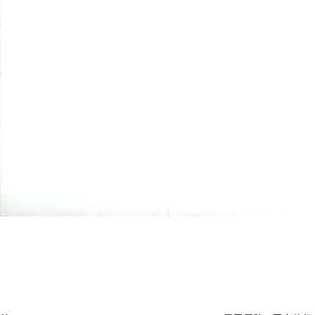
投
過
稿
去
ナ
ビ
の
ゲ
投
ー
稿
シ
ョ