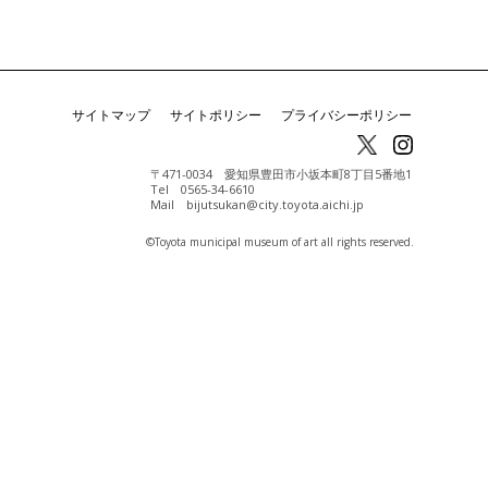
サイトマップ
サイトポリシー
プライバシーポリシー
〒471-0034 愛知県豊田市小坂本町8丁目5番地1
Tel 0565-34-6610
Mail bijutsukan@city.toyota.aichi.jp
©️Toyota municipal museum of art all rights reserved.