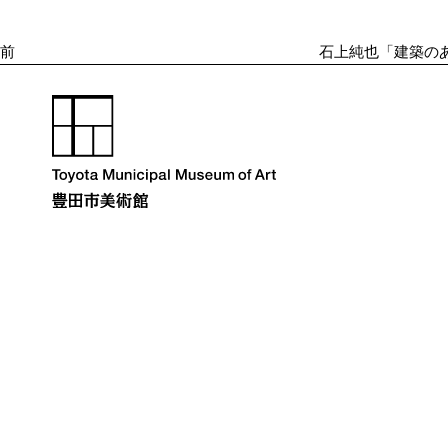
投
ゲ
ー
稿
シ
前
石上純也「建築の
ョ
ン