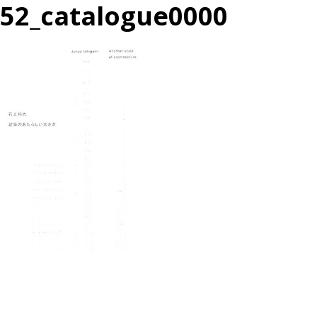
52_catalogue0000
投
過
稿
去
ナ
の
ビ