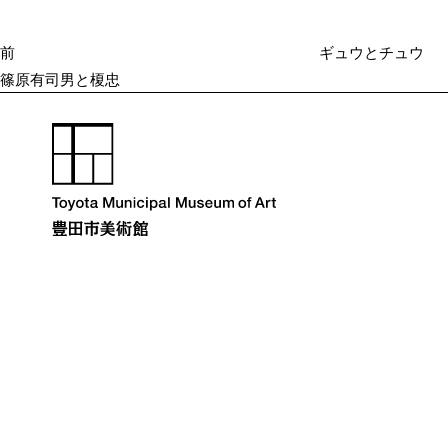
投
ゲ
ー
稿
シ
前
ギュウとチュウ
ョ
篠原有司男と榎忠
ン