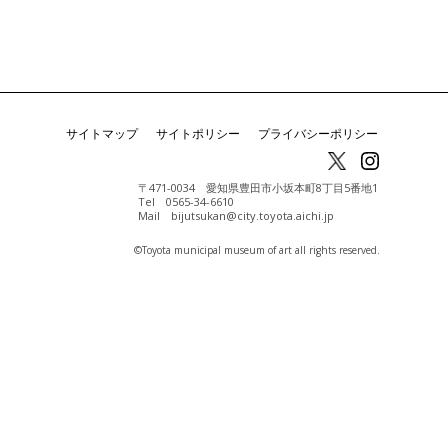
サイトマップ
サイトポリシー
プライバシーポリシー
〒471-0034 愛知県豊田市小坂本町8丁目5番地1
Tel 0565-34-6610
Mail bijutsukan@city.toyota.aichi.jp
©️Toyota municipal museum of art all rights reserved.