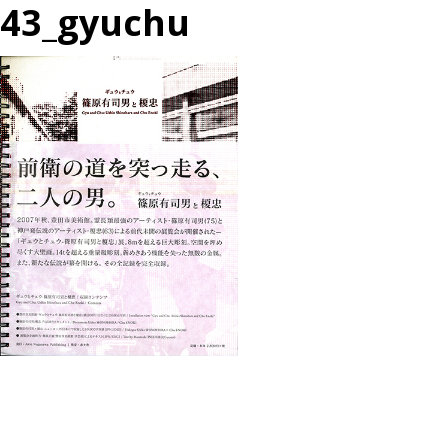
43_gyuchu
投
過
稿
去
ナ
の
ビ