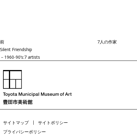
投
過
稿
去
ナ
ビ
の
ゲ
投
ー
稿
シ
ョ
前
7人の作家
ン
Silent Friendship
－1960-90’s:7 artists
サイトマップ
サイトポリシー
プライバシーポリシー