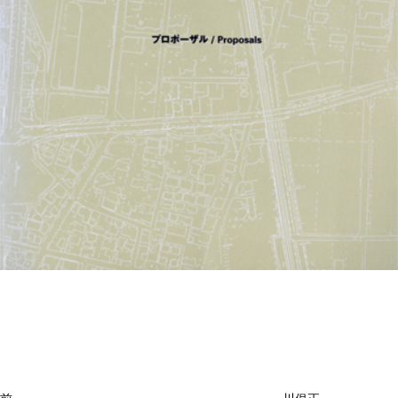
投
過
稿
去
ナ
ビ
の
ゲ
投
ー
稿
シ
ョ