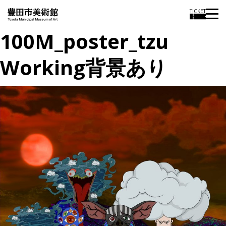
TICKET
100M_poster_tzu
Working背景あり