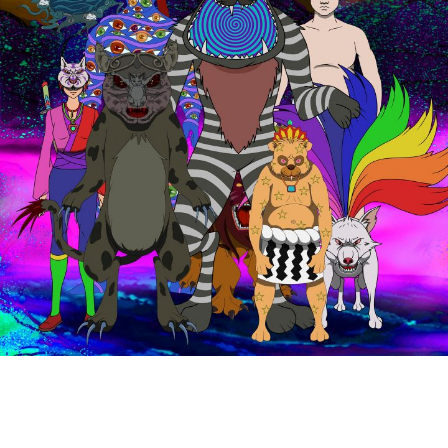
投
過
稿
去
ナ
ビ
の
ゲ
投