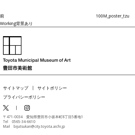
ー
稿
シ
ョ
前
100M_poster_tzu
ン
Working背景あり
サイトマップ
サイトポリシー
プライバシーポリシー
〒471-0034 愛知県豊田市小坂本町8丁目5番地1
Tel 0565-34-6610
Mail bijutsukan@city.toyota.aichi.jp