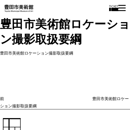
TICKET
豊田市美術館ロケーショ
ン撮影取扱要綱
豊田市美術館ロケーション撮影取扱要綱
投
過
稿
去
ナ
ビ
の
ゲ
投
ー
稿
シ
ョ
前
豊田市美術館ロケー
ン
ション撮影取扱要綱