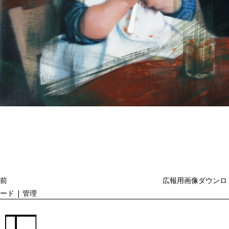
投
過
稿
去
ナ
ビ
の
ゲ
投
ー
稿
シ
ョ
前
広報用画像ダウンロ
ン
ード | 管理