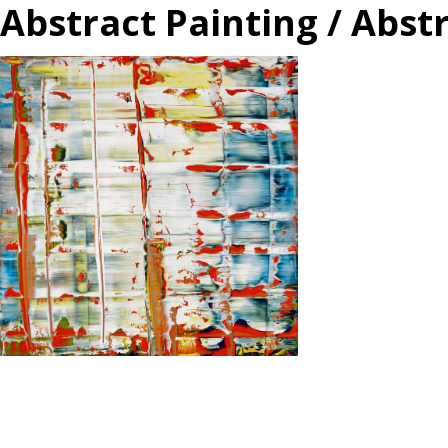
Abstract Painting / Abst
投
過
稿
去
ナ
の
ビ