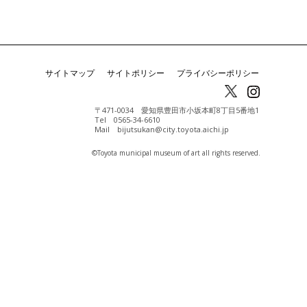
サイトマップ
サイトポリシー
プライバシーポリシー
〒471-0034 愛知県豊田市小坂本町8丁目5番地1
Tel 0565-34-6610
Mail bijutsukan@city.toyota.aichi.jp
©️Toyota municipal museum of art all rights reserved.