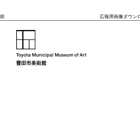
投
ゲ
ー
稿
シ
前
広報用画像ダウンロ
ョ
ン