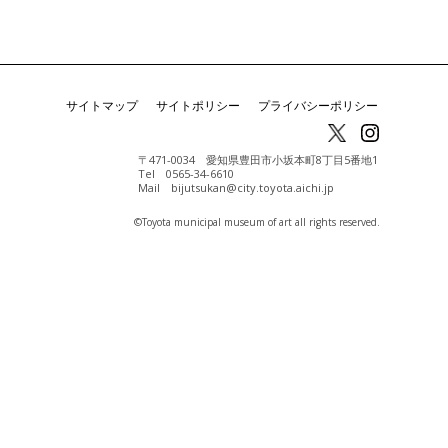
サイトマップ
サイトポリシー
プライバシーポリシー
〒471-0034 愛知県豊田市小坂本町8丁目5番地1
Tel 0565-34-6610
Mail bijutsukan@city.toyota.aichi.jp
©️Toyota municipal museum of art all rights reserved.