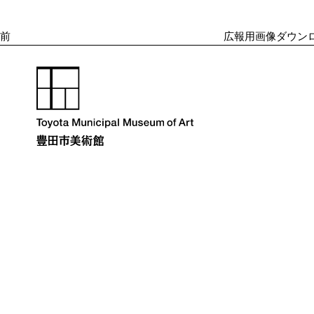
投
ゲ
ー
稿
シ
前
広報用画像ダウンロ
ョ
ン