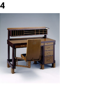
4
投
過
稿
去
ナ
の
ビ