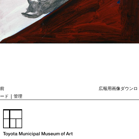
投
過
稿
去
ナ
ビ
の
ゲ
投
ー
稿
シ
ョ
前
広報用画像ダウンロ
ン
ード | 管理