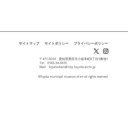
サイトマップ
サイトポリシー
プライバシーポリシー
〒471-0034 愛知県豊田市小坂本町8丁目5番地1
Tel 0565-34-6610
Mail bijutsukan@city.toyota.aichi.jp
©️Toyota municipal museum of art all rights reserved.