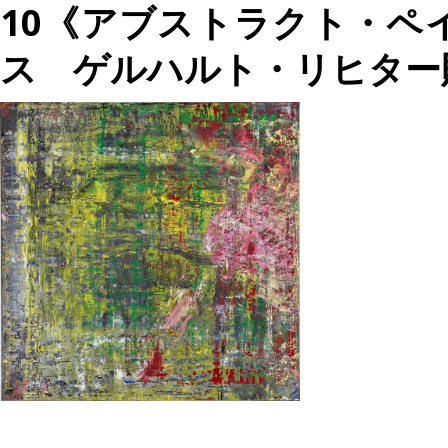
10《アブストラクト・ペイン
ス ゲルハルト・リヒター財団©️Ge
投
過
稿
去