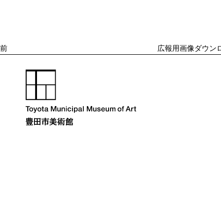
ナ
の
ビ
投
ゲ
ー
稿
シ
前
広報用画像ダウンロ
ョ
ン