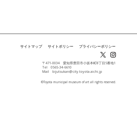
サイトマップ
サイトポリシー
プライバシーポリシー
〒471-0034 愛知県豊田市小坂本町8丁目5番地1
Tel 0565-34-6610
Mail bijutsukan@city.toyota.aichi.jp
©️Toyota municipal museum of art all rights reserved.