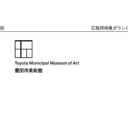
ナ
の
ビ
投
ゲ
ー
稿
シ
前
広報用画像ダウンロ
ョ
ン