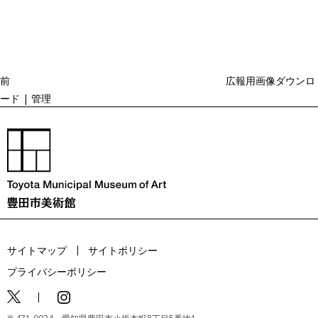
去
ナ
ビ
の
ゲ
投
ー
稿
シ
ョ
前
広報用画像ダウンロ
ン
ード | 管理
サイトマップ
サイトポリシー
プライバシーポリシー