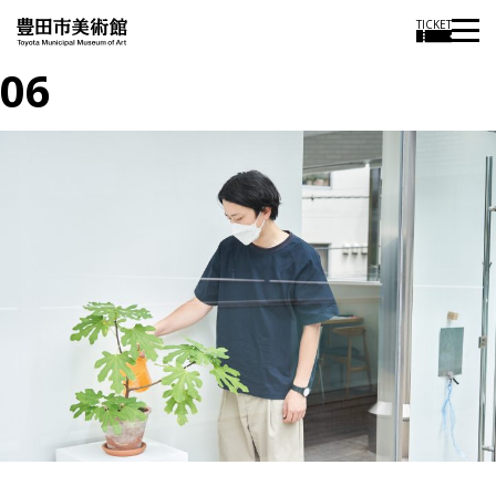
TICKET
06
投
過
稿