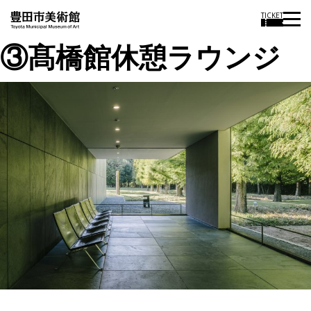
TICKET
③髙橋館休憩ラウンジ
投
過
稿