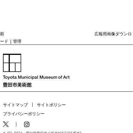
去
ナ
ビ
の
ゲ
投
ー
稿
シ
ョ
前
広報用画像ダウンロ
ン
ード | 管理
サイトマップ
サイトポリシー
プライバシーポリシー