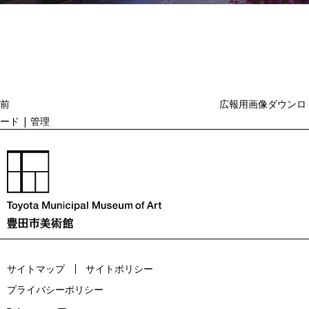
投
過
稿
去
ナ
ビ
の
ゲ
投
ー
稿
シ
ョ
前
広報用画像ダウンロ
ン
ード | 管理
サイトマップ
サイトポリシー
プライバシーポリシー