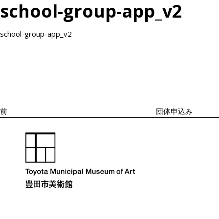
school-group-app_v2
school-group-app_v2
投
過
稿
去
ナ
の
ビ
投
ゲ
ー
稿
シ
前
団体申込み
ョ
ン