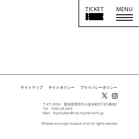
TICKET
MENU
サイトマップ
サイトポリシー
プライバシーポリシー
〒471-0034 愛知県豊田市小坂本町8丁目5番地1
Tel 0565-34-6610
Mail bijutsukan@city.toyota.aichi.jp
©️Toyota municipal museum of art all rights reserved.