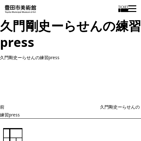
TICKET
久門剛史ーらせんの練習
press
久門剛史ーらせんの練習press
投
過
稿
去
ナ
ビ
の
ゲ
投
ー
稿
シ
ョ
前
久門剛史ーらせんの
ン
練習press