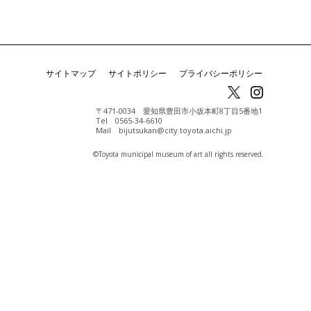
サイトマップ
サイトポリシー
プライバシーポリシー
〒471-0034 愛知県豊田市小坂本町8丁目5番地1
Tel 0565-34-6610
Mail bijutsukan@city.toyota.aichi.jp
©️Toyota municipal museum of art all rights reserved.