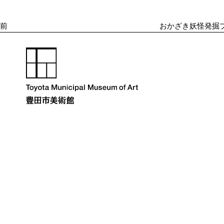
投
ゲ
ー
稿
シ
前
おかざき妖怪発掘
ョ
ン