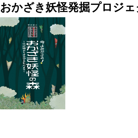
おかざき妖怪発掘プロジェ
投
過
稿
去
ナ
の
ビ