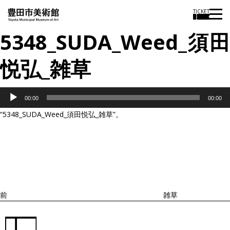
TICKET
5348_SUDA_Weed_須田
悦弘_雑草
音
00:00
00:00
声
“5348_SUDA_Weed_須田悦弘_雑草”。
プ
投
過
レ
稿
去
ナ
ー
ビ
の
ヤ
ゲ
投
ー
ー
稿
シ
ョ
前
雑草
ン