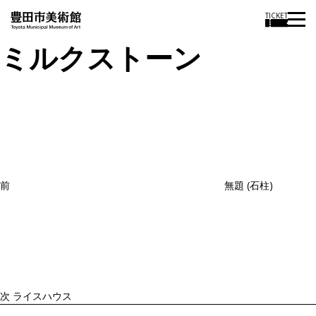
TICKET
ミルクストーン
投
過
稿
去
ナ
ビ
の
ゲ
投
ー
稿
シ
ョ
前
無題 (石柱)
ン
次
の
投
稿
次
ライスハウス