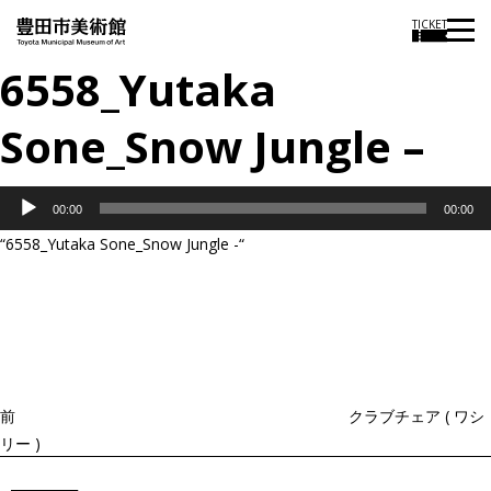
TICKET
6558_Yutaka
Sone_Snow Jungle –
音
00:00
00:00
声
“6558_Yutaka Sone_Snow Jungle -“
プ
投
過
レ
稿
去
ナ
ー
ビ
の
ヤ
ゲ
投
ー
ー
稿
シ
ョ
前
クラブチェア ( ワシ
ン
リー )