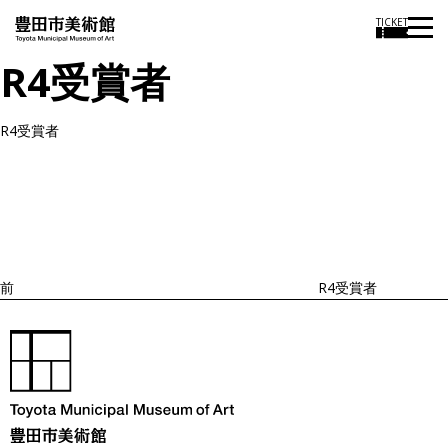
TICKET
R4受賞者
R4受賞者
投
過
稿
去
ナ
ビ
の
ゲ
投
ー
稿
シ
ョ
前
R4受賞者
ン