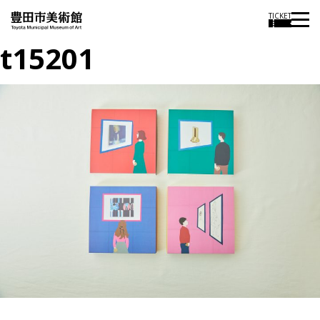
TICKET
t15201
投
過
稿