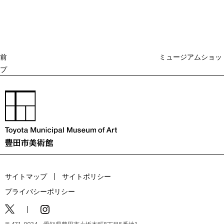
去
ナ
ビ
の
ゲ
投
ー
稿
シ
ョ
前
ミュージアムショッ
ン
プ
サイトマップ
サイトポリシー
プライバシーポリシー