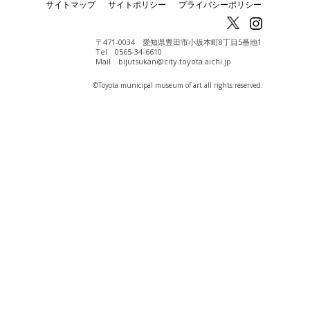
サイトマップ
サイトポリシー
プライバシーポリシー
〒471-0034 愛知県豊田市小坂本町8丁目5番地1
Tel 0565-34-6610
Mail bijutsukan@city.toyota.aichi.jp
©️Toyota municipal museum of art all rights reserved.