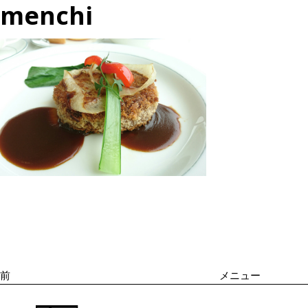
menchi
投
過
稿
去
ナ
の
ビ
投
ゲ
ー
稿
シ
前
メニュー
ョ