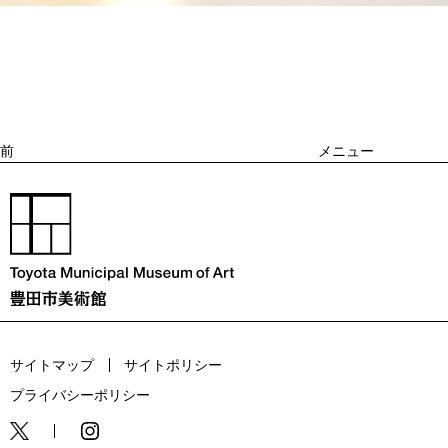
投
過
稿
去
ナ
ビ
の
ゲ
投
ー
稿
シ
ョ
前
メニュー
ン
サイトマップ
サイトポリシー
プライバシーポリシー