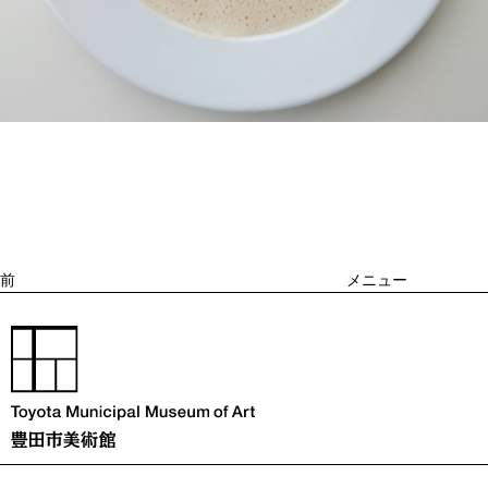
投
過
稿
去
ナ
ビ
の
ゲ
投
ー
稿
シ
ョ
前
メニュー
ン