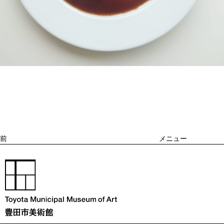
投
過
稿
去
ナ
ビ
の
ゲ
投
ー
稿
シ
ョ
前
メニュー
ン