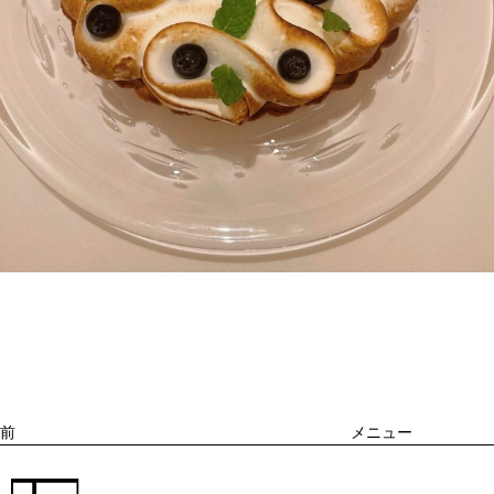
投
過
稿
去
ナ
ビ
の
ゲ
投
ー
稿
シ
ョ
前
メニュー
ン