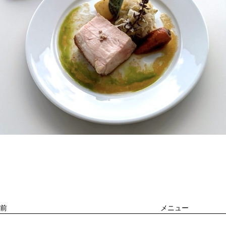
投
過
稿
去
ナ
ビ
の
ゲ
投
ー
稿
シ
ョ
前
メニュー
ン