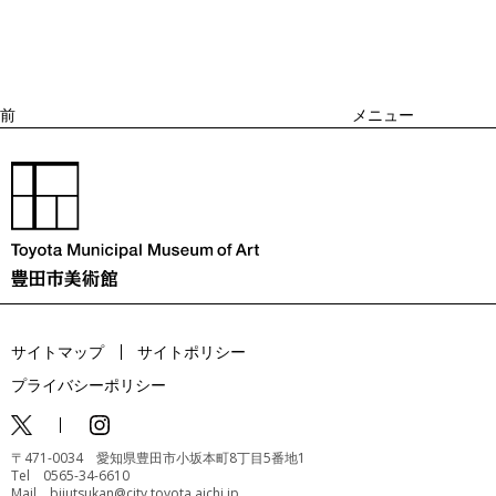
ナ
ビ
の
ゲ
投
ー
稿
シ
ョ
前
メニュー
ン
サイトマップ
サイトポリシー
プライバシーポリシー
〒471-0034 愛知県豊田市小坂本町8丁目5番地1
Tel 0565-34-6610
Mail bijutsukan@city.toyota.aichi.jp