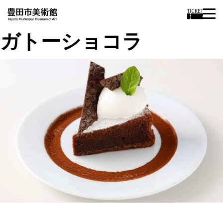
TICKET
ガトーショコラ
投
過
稿
去