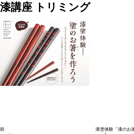
漆講座 トリミング
投
過
稿
去
ナ
の
ビ
投
ゲ
ー
稿
シ
前
漆塗体験「漆のお