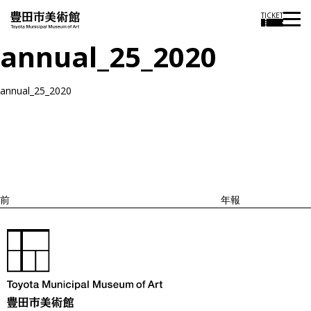
TICKET
annual_25_2020
annual_25_2020
投
過
稿
去
ナ
ビ
の
ゲ
投
ー
稿
シ
ョ
前
年報
ン