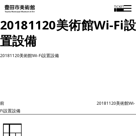
TICKET
20181120美術館Wi-Fi設
置設備
20181120美術館Wi-Fi設置設備
投
過
稿
去
ナ
ビ
の
ゲ
投
ー
稿
シ
ョ
前
20181120美術館Wi-
ン
Fi設置設備