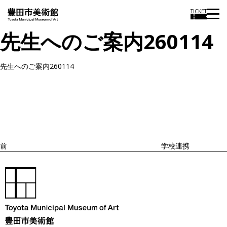
TICKET
先生へのご案内260114
先生へのご案内260114
投
過
稿
去
ナ
ビ
の
ゲ
投
ー
稿
シ
ョ
前
学校連携
ン