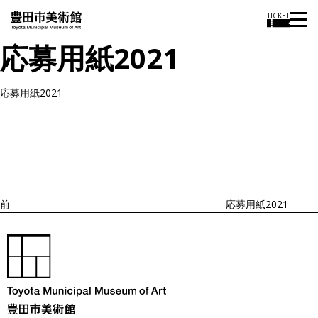
TICKET
応募用紙2021
応募用紙2021
投
過
稿
去
ナ
ビ
の
ゲ
投
ー
稿
シ
ョ
前
応募用紙2021
ン