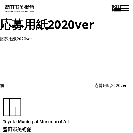
TICKET
応募用紙2020ver
応募用紙2020ver
投
過
稿
去
ナ
ビ
の
ゲ
投
ー
稿
シ
ョ
前
応募用紙2020ver
ン