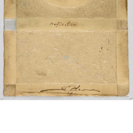
投
過
稿
去
ナ
ビ
の
ゲ
投
ー