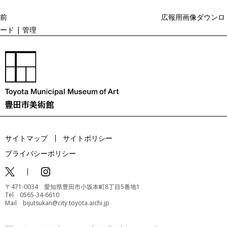
稿
シ
ョ
前
広報用画像ダウンロ
ン
ード | 管理
サイトマップ
サイトポリシー
プライバシーポリシー
〒471-0034 愛知県豊田市小坂本町8丁目5番地1
Tel 0565-34-6610
Mail bijutsukan@city.toyota.aichi.jp